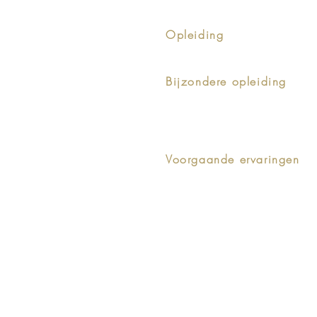
Stichtend vennoot van he
Opleiding
Doctor in de Rechten aan d
Bijzondere opleiding
MBA aan de EU High Schoo
Bestuurswetenschappen aa
Houder getuigschrift 'bij
Voorgaande ervaringen
Directeur-Generaal aan he
Senior Executive Advisor 
Voorzitter Benelux-Commis
Afgevaardigde van België
Adviseur van de parlemen
Docent aan de Fiscale Ho
Docent aan de rechtsfaculte
Docent aan het Limburgs U
Docent aan de Universitei