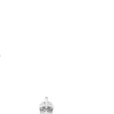
int Committee on taxation, Washington
of intracommunity VAT formalities te Rome, Parijs, Den
al economy in Poland, Hungray and former Czeschoslov
lementatie en introductie van de BTW in Libanon in o
EEG, Boekarest
s
n een nieuw kleed (R.W., 1981-1982, 1793-1816)
onomisch en Sociaal Tijdschrift, nr.5/1982)
j voor het strafgerecht (Alg. Fiscaal Tijdschrift, nr. 3/8
m (Alg. Fiscaal Tijdschrift, nr. 10/82)
ire (Rev. Gén. De Fisc, nr. 3/83)
cht (Kluwer, 1983)
 fiscus en het parket – rechten van verdediging en he
n (Alg. Fiscaal Tijdschrift, nr. 10/85)
akelijkheid van de belastingconsulent (BTW-Revue, nr. 
R.nr. 51/85)