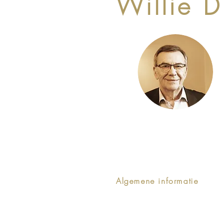
Willie D
Algemene informatie
°1942, Aarschot
Legal Counsel
Lid van de Balie sinds 2