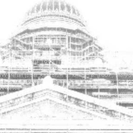
erzachtende omstandigheden (Fiscoloog, nr. 58/82)
gingen (Fiscoloog, Nr. 60/82)
recht in belastingzaken (CED Samsom, 1983)
recht in belastingzaken ism Raadsheer L. Huybrechts – 
amsom, V° Fiscaal strafrecht, V° BTW
 Belastingen (Kluwer, 1989)
ewijs inzake directe en indirecte belastingen (BTW-Re
T Notarisblad, 1990)
in het perspectief 1992 (TFR, nr. 97/90)
rkt 1992 (AFT, nr. 10/90)
BTW-stelsel (Liber Amicorum E. Krings, p. 1007, Story-
lijk op 1.1.1993 – Commentaar (BTW-Revue, nr. 99/9
TW-Revue, nr. 101/92)
tussen hoop en twijfel (Liber Amicorum W. Maeckelber
le mariage parfait? (Liber Amicorum P. De Vroede, p. 
praktijk (Standaard Uitg., 1995)
e ondernemer inzake belastingen (Standaard Uitg., 
 inrichting inzake BTW – Bedenkingen bij het Aro-Lease
uwer, 1998)