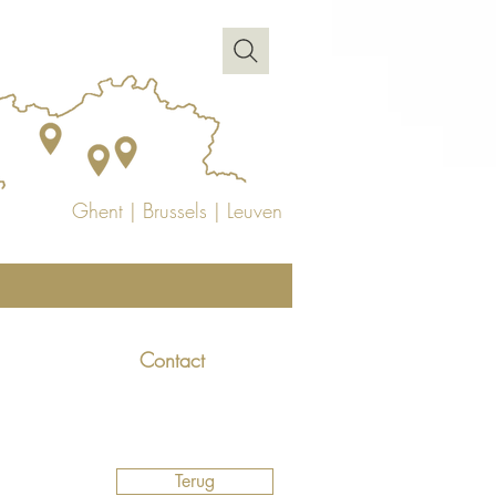
Ghent
|
Brussels
|
Leuven
Contact
Terug