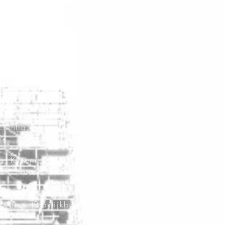
hernieuwde uitgave
vue, nr. 91/90)
Scientia, 1991)
2)
gh, Kluwer, 1993)
971, Kluwer, 1994)
1996)
 Arrest (Praktijkboek