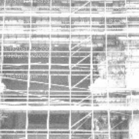
en dringende noodzaak
scale wetgeving – verbo Fiscaliteit in Trends Top 5000-
 in het Financieel Management (Uitgeverij IPS NV)
 goed inzake BTW (Praktijkboek Indirecte Belastingen,
nak (320p), tot 2002
le (320p), tot 2002
tenbelastingen... )
, Duits