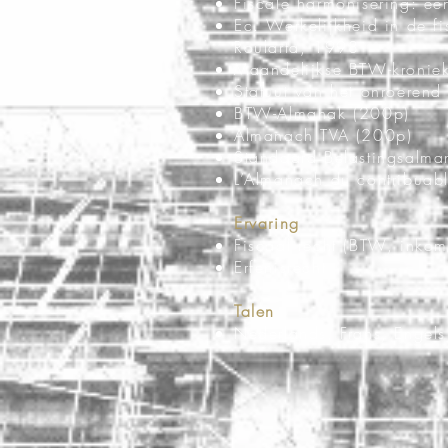
Fiscale harmonisering: e
Ec. Werkelijkheid in de fi
Roularta, 1998
Maandelijkse BTW-kroniek
Statuut van het onroerend
BTW-Almanak (200p)
Almanach TVA (200p)
Standaard Belastingsalma
L’Almanach du contribuab
Ervaring
Fiscaal recht (BTW, inkoms
Erfenisrecht
Talen
Nederlands, Frans, Engels