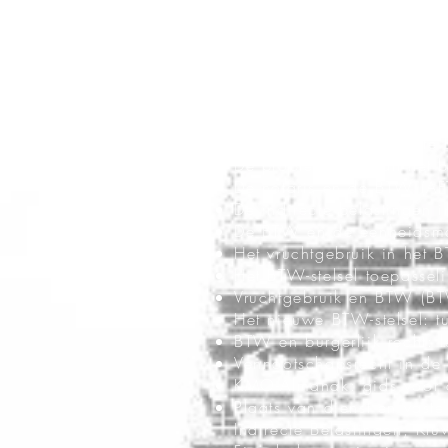
De fiscale strafwet met v
De nieuwe belastingverho
Strafrecht en strafproces
Strafrecht en strafproces
(CED Samsom, 1987)
Fiscaal Compendium CED S
Import-export V° Indirecte
De problematiek van het b
De notaris en de BTW (AF
De indirecte belastingen 
De BTW en de eenheidsma
Het vruchtgebruik in het 
Het BTW-stelsel toepasse
Vruchtgebruik en BTW (B
Het nieuwe BTW-stelsel: 
BTW en burgerlijk recht: 
Vennootschapsrecht in de 
KMO-Almanak: gids voor d
Plaats van dienst en vaste
Indirecte Belastingen, Kl