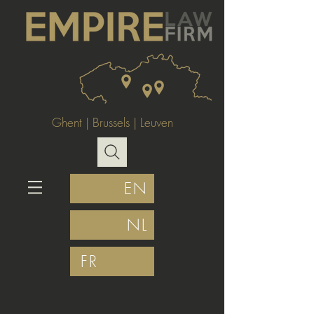
Ghent
|
Brussels
|
Leuven
EN
NL
FR