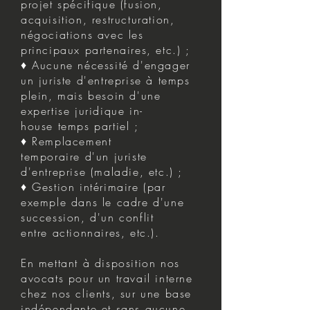
projet spécifique (fusion,
acquisition, restructuration,
négociations avec les
principaux partenaires, etc.) ;
♦ Aucune nécessité d'engager
un juriste d'entreprise à temps
plein, mais besoin d'une
expertise juridique in-
house temps partiel ;
♦ Remplacement
temporaire d'un juriste
d'entreprise (maladie, etc.) ;
♦ Gestion intérimaire (par
exemple dans le cadre d'une
succession, d'un conflit
entre actionnaires, etc.).
En mettant à disposition nos
avocats pour un travail interne
chez nos clients, sur une base
indépendante et sans aucune