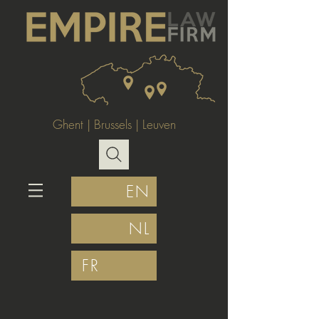
Ghent
|
Brussels
|
Leuven
EN
NL
FR