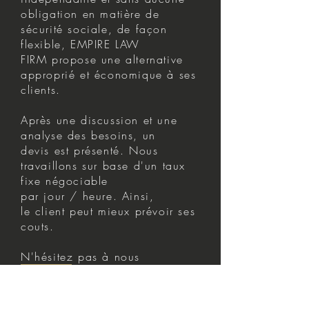
obligation en matière de
sécurité sociale, de façon
flexible, EMPIRE LAW
FIRM propose une alternative
approprié et économique à ses
clients.
Après une discussion et une
analyse des besoins, un
devis est présenté. Nous
travaillons sur base d'un taux
fixe négociable
par jour / heure. Ainsi,
le client peut mieux prévoir ses
couts.
N'hésitez pas à nous
contacter
pour un devis.