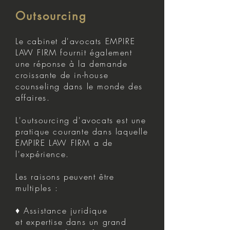
Outsourcing
Le cabinet d'avocats EMPIRE
LAW FIRM fournit également
une réponse à la demande
croissante de in-house
counseling dans le monde des
affaires.
L'outsourcing d'avocats est une
pratique courante dans laquelle
EMPIRE LAW FIRM a de
l'expérience.
Les raisons peuvent être
multiples :
♦ Assistance juridique
et expertise dans un grand