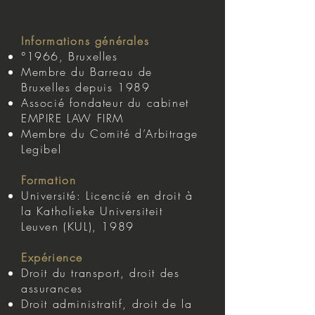
Informations générales
°1966, Bruxelles
Membre du Barreau de
Bruxelles depuis 1989
Associé fondateur du cabinet
EMPIRE LAW FIRM
Membre du Comité d’Arbitrage
Legibel
Formation
Université: Licencié en droit à
la Katholieke Universiteit
Leuven (KUL), 1989
Expérience
Droit du transport, droit des
assurances
Droit administratif, droit de la