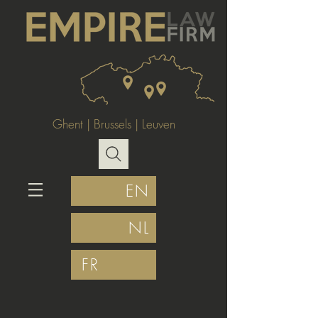
Ghent
|
Brussels
|
Leuven
EN
NL
FR