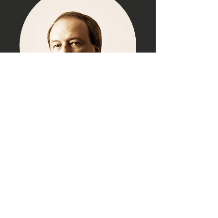
M
+32 468 12 13 42
T
+32 2 640 30 10
jurgen.ghoos@empirelawfirm
.be
70 r
ue aux Laines
BE - 1000 Bruxelles