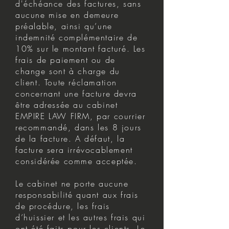
d'échéance des factures, sans
aucune mise en demeure
préalable, ainsi qu’une
indemnité complémentaire de
10% sur le montant facturé. Les
frais de paiement ou de
change sont à charge du
client. Toute réclamation
concernant une facture devra
être adressée au cabinet
EMPIRE LAW FIRM, par courrier
recommandé, dans les 8 jours
de la facture. A défaut, la
facture sera irrévocablement
considérée comme acceptée.
Le cabinet ne porte aucune
responsabilité quant aux frais
de procédure, les frais
d’huissier et les autres frais qui
ont été faits pour les clients. Le