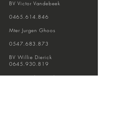
BV Victor Vandebeek
0465.614.846
Mter Jurgen Ghoos
0547.683.873
BV Willie Dierick
0645.930.819
Mter Jonathan Taelman
0812.524.656
BV Werner Niemegeers
Advocaat
0456.448.049
Mter Johan Guns
0816.664.972