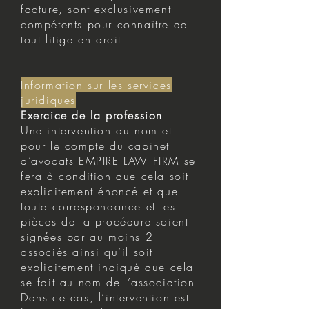
facture, sont exclusivement
compétents pour connaître de
tout litige en droit.
Information sur les services
juridiques
Exercice de la profession
Une intervention au nom et
pour le compte du cabinet
d’avocats EMPIRE LAW FIRM se
fera à condition que cela soit
explicitement énoncé et que
toute correspondance et les
pièces de la procédure soient
signées par au moins 2
associés ainsi qu’il soit
explicitement indiqué que cela
se fait au nom de l’association.
Dans ce cas, l’intervention est