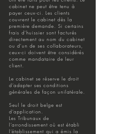
cabinet ne peut être tenu à
payer ceux-ci. Les clients
couvrent le cabinet dès la
première demande. Si certains
frais d’huissier sont facturés
directement au nom du cabinet
ou d’un de ses collaborateurs,
ceux-ci doivent être considérés
comme mandataire de leur
client.
Le cabinet se réserve le droit
d’adapter ses conditions
générales de façon unilatérale.
Seul le droit belge est
d’application.
Les Tribunaux de
l’arrondissement où est établi
l’établissement qui a émis la