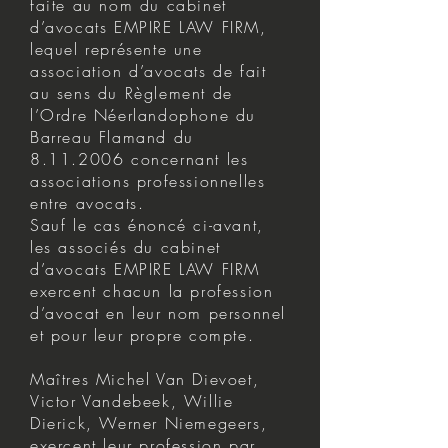
faite au nom du cabinet
d’avocats EMPIRE LAW FIRM,
lequel représente une
association d’avocats de fait
au sens du Règlement de
l’Ordre Néerlandophone du
Barreau Flamand du
8.11.2006
concernant les
associations professionnelles
entre avocats.
Sauf le cas énoncé ci-avant,
les associés du cabinet
d’avocats EMPIRE LAW FIRM
exercent chacun la profession
d’avocat en leur nom personnel
et pour leur propre compte.
Maîtres Michel Van Dievoet,
Victor Vandebeek, Willie
Dierick, Werner Niemegeers,
exercent leur profession par