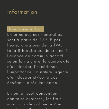
Information
Honoraires et frais
En principe, nos honoraires
sont à partir de 135 € par
heure, à majorer de la TVA.
Le tarif horaire est déterminé à
l’avance de commun accord,
selon la nature et la complexité
d’un dossier, l’expérience,
l’importance, la nature urgente
d’un dossier et/ou le cas
échéant, le résultat obtenu.
En outre, sauf convention
contraire expresse, les frais
minimaux de cabinet et/ou