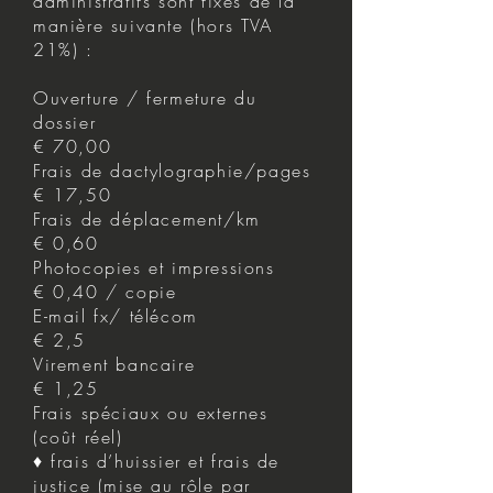
administratifs sont fixés de la
manière suivante (hors TVA
21%) :
Ouverture / fermeture du
dossier
€ 70,00
Frais de dactylographie/pages
€ 17,50
Frais de déplacement/km
€ 0,60
Photocopies et impressions
€ 0,40 / copie
E-mail fx/ télécom
€ 2,5
Virement bancaire
€ 1,25
Frais spéciaux ou externes
(coût réel)
♦ frais d’huissier et frais de
justice (mise au rôle par