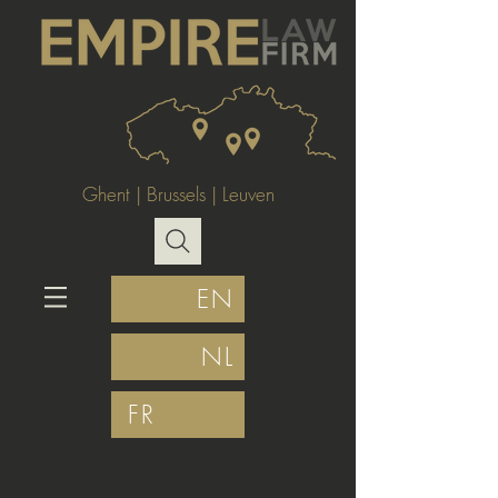
Ghent
|
Brussels
|
Leuven
EN
NL
FR