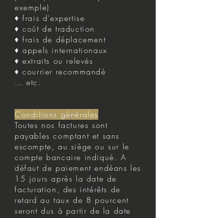
exemple)
♦ frais d’expertise
♦ coût de traduction
♦ frais de déplacement
♦ appels internationaux
♦ extraits ou relevés
♦ courrier recommandé
… etc.
Conditions générales
Toutes nos factures sont
payables comptant et sans
escompte, au siège ou sur le
compte bancaire indiqué. A
défaut de paiement endéans les
15 jours après la date de
facturation, des intérêts de
retard au taux de 8 pourcent
seront dus à partir de la date