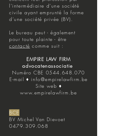
l’intermédiaire d’une société
civile ayant emprunté la forme
d’une société privée (BV).
Le bureau peut - également
pour toute plainte - être
contacté
comme suit :
EMPIRE LAW FIRM
advocatenassociatie
Numéro CBE 0544.648.070
E-mail ♦
info@empirelawfirm.be
Site web ♦
www.empirelawfirm.be
BCE
BV Michel Van Dievoet
0479.309.068