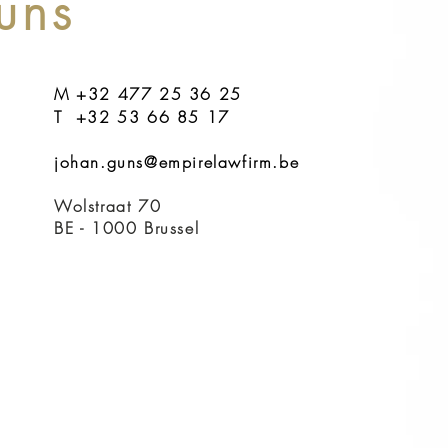
uns
M +32 477 25 36 25
T +32 53 66 85 17
johan.guns@empirelawfirm.be
Wolstraat 70
BE - 1000 Brussel
l
enkantoor EMPIRE LAW FIRM