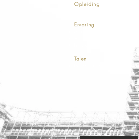
Opleiding
Universiteit: Master in de
Ervaring
Aansprakelijkheidsrecht
Arbeidsrecht
Bouwrecht
Talen
Nederlands, Frans, Engel