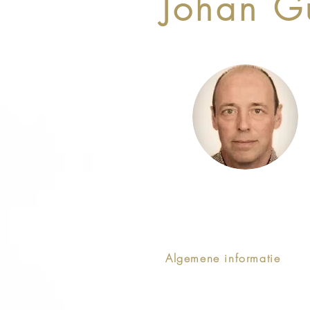
Johan G
Algemene informatie
Lid van de Balie te Brusse
Partner van het advocat